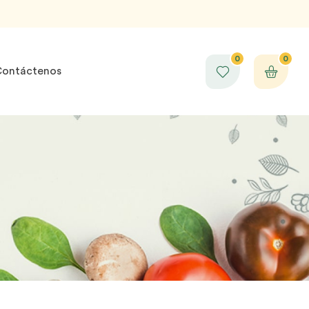
0
0
ontáctenos