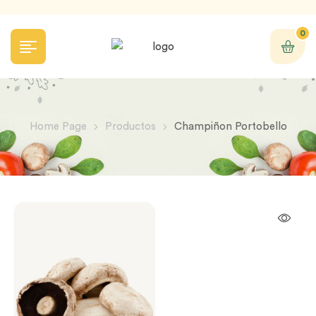
0
Home Page
Productos
Champiñon Portobello