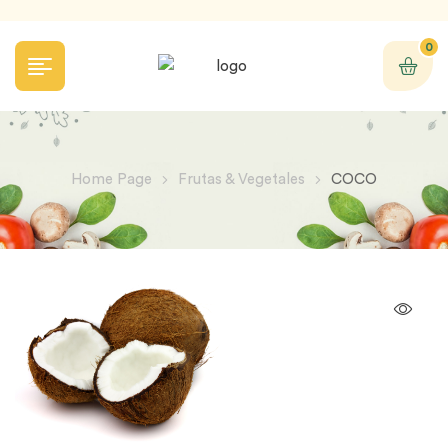
0
Home Page
Frutas & Vegetales
COCO