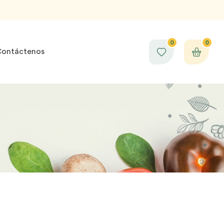
0
0
ontáctenos