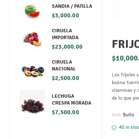
SANDIA / PATILLA
$
3,000.00
CIRUELA
IMPORTADA
FRIJ
$
23,000.00
$
10,000
CIRUELA
NACIONAL
Los frijoles
$
2,500.00
buena fuente
vitaminas y 
LECHUGA
de lo que pi
CRESPA MORADA
$
7,500.00
Unit:
Bulto
40 in sto