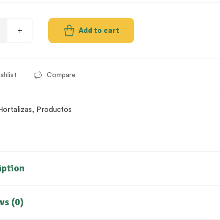
Add to cart
shlist
Compare
Hortalizas
,
Productos
iption
ws (0)