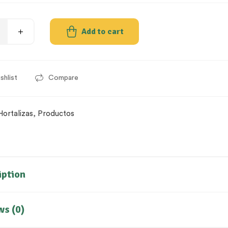
Add to cart
shlist
Compare
Hortalizas
,
Productos
iption
ws (0)