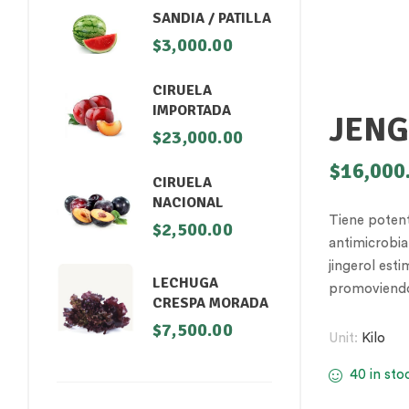
SANDIA / PATILLA
$
3,000.00
CIRUELA
IMPORTADA
JENG
$
23,000.00
$
16,000
CIRUELA
NACIONAL
Tiene potent
$
2,500.00
antimicrobia
jingerol esti
LECHUGA
promoviendo 
CRESPA MORADA
$
7,500.00
Unit:
Kilo
40 in sto