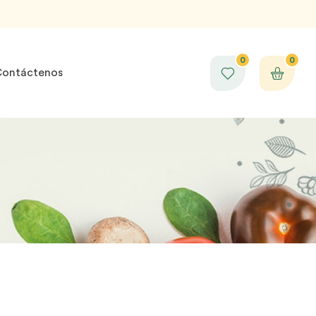
0
0
ontáctenos