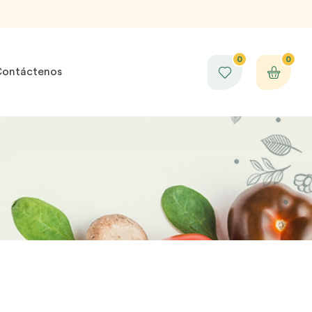
0
0
ontáctenos