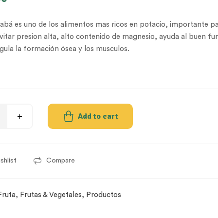
abá es uno de los alimentos mas ricos en potacio, importante pa
 evitar presion alta, alto contenido de magnesio, ayuda al buen f
gula la formación ósea y los musculos.
Add to cart
shlist
Compare
Fruta
,
Frutas & Vegetales
,
Productos