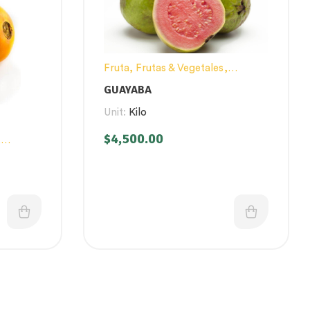
Fruta
,
Frutas & Vegetales
,
Productos
GUAYABA
Unit:
Kilo
$
4,500.00
,