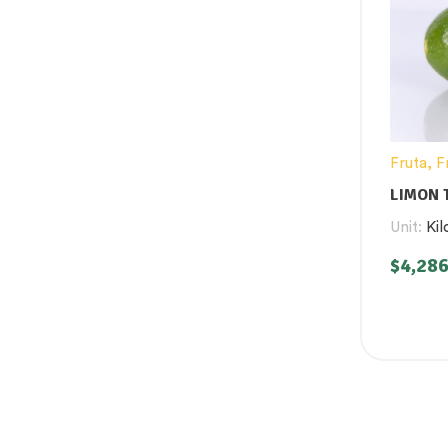
Fruta
,
F
Product
LIMON T
Unit:
Kil
$
4,286