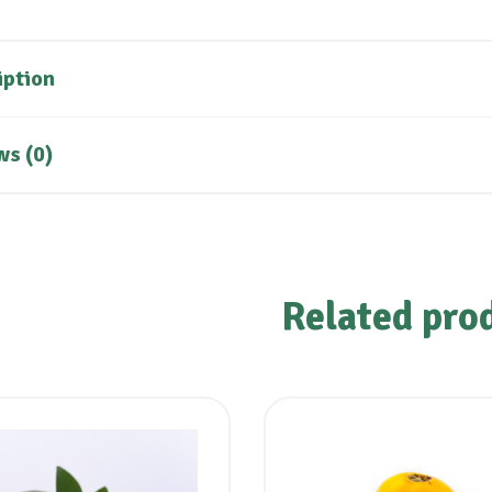
iption
ws (0)
Related pro