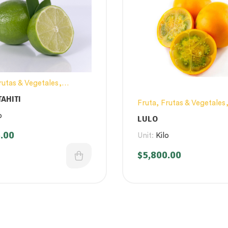
rutas & Vegetales
,
os
AHITI
Fruta
,
Frutas & Vegetales
Productos
o
LULO
.00
Unit:
Kilo
$
5,800.00