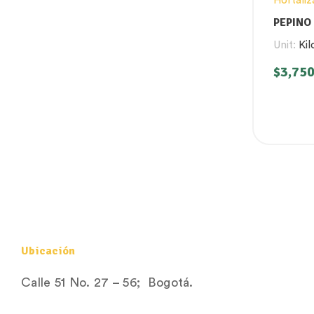
Hortaliz
PEPINO
Unit:
Kil
$
3,750
Ubicación
Calle 51 No. 27 – 56; Bogotá.