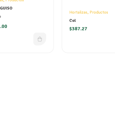
as
,
Productos
 GUISO
Hortalizas
,
Productos
o
Col
.00
$
387.27