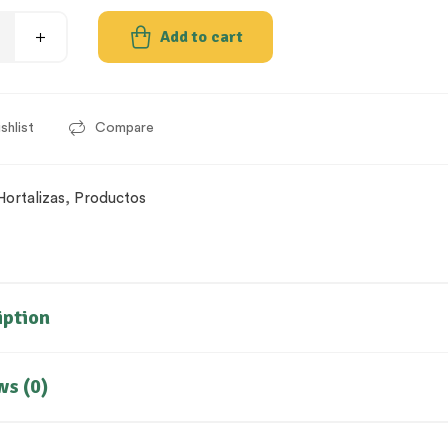
Add to cart
shlist
Compare
Hortalizas
,
Productos
iption
ws (0)