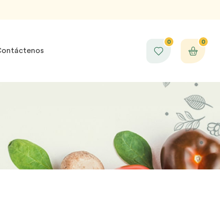
0
0
ontáctenos